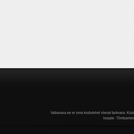
Vabavara.ee ei oma kodulehel olevat tarkvara. Küs
loojale. Tõmbamine