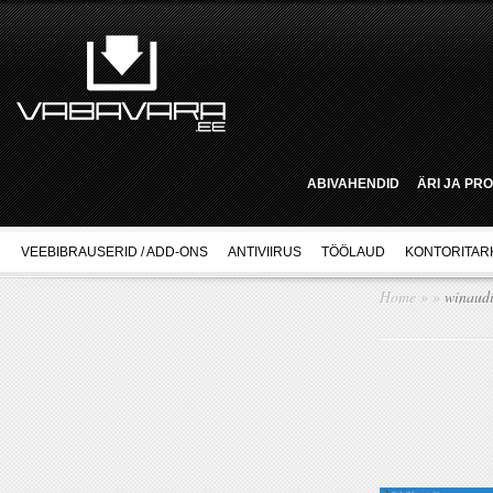
ABIVAHENDID
ÄRI JA PR
VEEBIBRAUSERID / ADD-ONS
ANTIVIIRUS
TÖÖLAUD
KONTORITAR
Home
»
»
winaudi