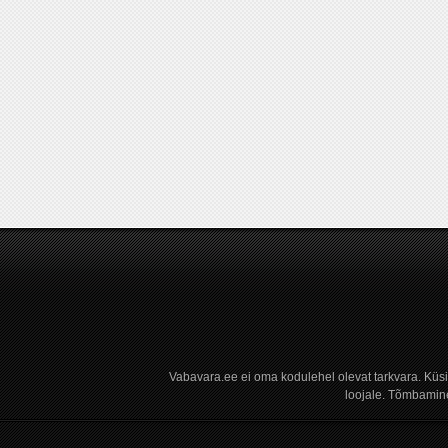
Vabavara.ee ei oma kodulehel olevat tarkvara. Küs
loojale. Tõmbamine