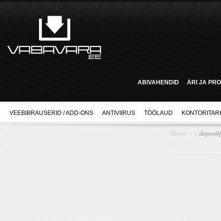
ABIVAHENDID
ÄRI JA PR
VEEBIBRAUSERID / ADD-ONS
ANTIVIIRUS
TÖÖLAUD
KONTORITAR
Home
»
»
depositp