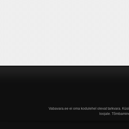
Vabavara.ee ei oma kodulehel olevat tarkvara. Küs
loojale. Tõmbamine