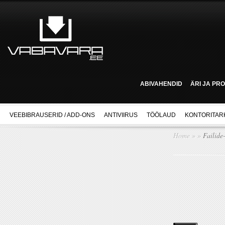
ABIVAHENDID
ÄRI JA PR
VEEBIBRAUSERID / ADD-ONS
ANTIVIIRUS
TÖÖLAUD
KONTORITAR
Home
»
»
Failide