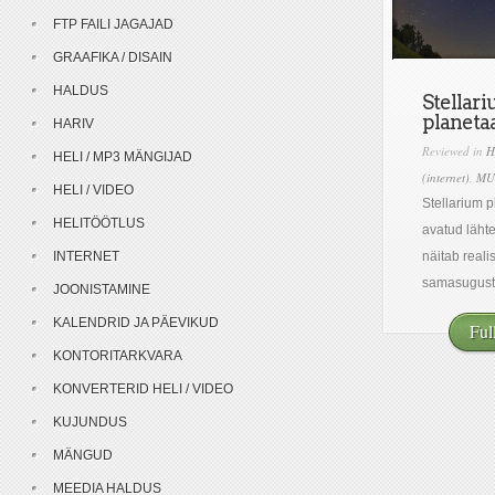
FTP FAILI JAGAJAD
GRAAFIKA / DISAIN
HALDUS
Stellari
planeta
HARIV
Reviewed in
H
HELI / MP3 MÄNGIJAD
(internet)
,
MU
HELI / VIDEO
Stellarium 
HELITÖÖTLUS
avatud läht
INTERNET
näitab reali
samasugust.
JOONISTAMINE
KALENDRID JA PÄEVIKUD
Ful
KONTORITARKVARA
KONVERTERID HELI / VIDEO
KUJUNDUS
MÄNGUD
MEEDIA HALDUS