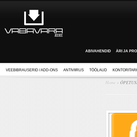
ABIVAHENDID
ÄRI JA PR
VEEBIBRAUSERID / ADD-ONS
ANTIVIIRUS
TÖÖLAUD
KONTORITAR
Home
»
ÕPETUS