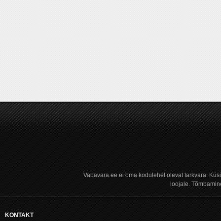
Vabavara.ee ei oma kodulehel olevat tarkvara. Küs
loojale. Tõmbamine
KONTAKT