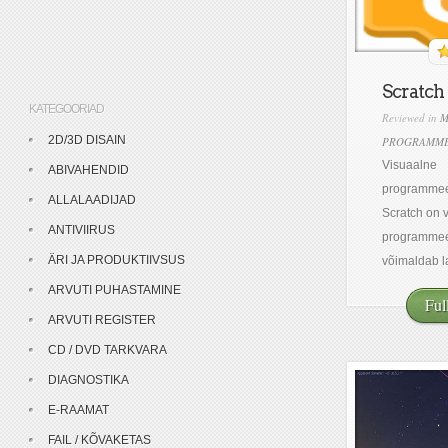
Scratch
KATEGOORIAD
Reviewed in
M
2D/3D DISAIN
PROGRAMME
Visuaalne
ABIVAHENDID
programmeer
ALLALAADIJAD
Scratch on 
ANTIVIIRUS
programmee
ÄRI JA PRODUKTIIVSUS
võimaldab la
ARVUTI PUHASTAMINE
Ful
ARVUTI REGISTER
CD / DVD TARKVARA
DIAGNOSTIKA
E-RAAMAT
FAIL / KÕVAKETAS