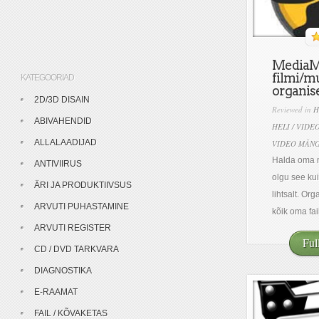
MediaM
filmi/m
KATEGOORIAD
organise
2D/3D DISAIN
Reviewed in
H
ABIVAHENDID
HELI / VIDE
ALLALAADIJAD
VIDEO MÄNG
Halda oma m
ANTIVIIRUS
olgu see kui
ÄRI JA PRODUKTIIVSUS
lihtsalt. Org
ARVUTI PUHASTAMINE
kõik oma fail
ARVUTI REGISTER
Ful
CD / DVD TARKVARA
DIAGNOSTIKA
E-RAAMAT
FAIL / KÕVAKETAS