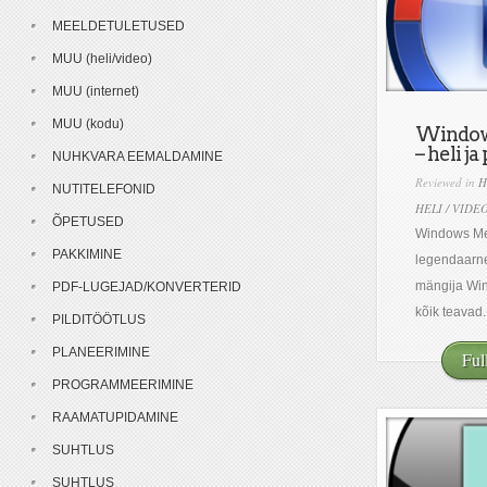
MEELDETULETUSED
MUU (heli/video)
MUU (internet)
MUU (kodu)
Window
– heli ja
NUHKVARA EEMALDAMINE
Reviewed in
H
NUTITELEFONID
HELI / VIDE
ÕPETUSED
Windows Me
PAKKIMINE
legendaarne 
mängija Win
PDF-LUGEJAD/KONVERTERID
kõik teavad..
PILDITÖÖTLUS
PLANEERIMINE
Ful
PROGRAMMEERIMINE
RAAMATUPIDAMINE
SUHTLUS
SUHTLUS