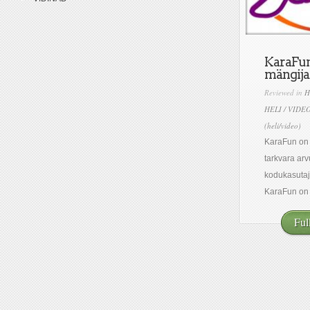
KaraFun
mängija
Reviewed in
H
HELI / VIDE
(heli/video)
KaraFun on
tarkvara arv
kodukasutaj
KaraFun on ü
Ful