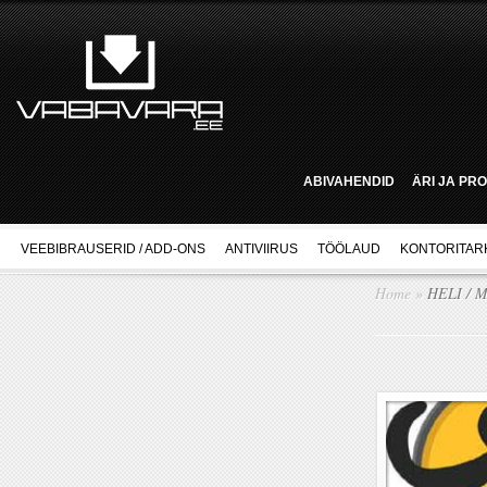
ABIVAHENDID
ÄRI JA PR
VEEBIBRAUSERID / ADD-ONS
ANTIVIIRUS
TÖÖLAUD
KONTORITAR
Home
»
HELI / 