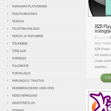
TARKVARA PLATVORMID
TASUTA MUUSIKA
TEADUS
BZR Play
TELEFONI HALDUS
mängija
TERVIS JA TOITUMINE
Reviewed in
H
HELI / VIDE
TÕLKIMINE
BZR Player 
TÖÖLAUD
mis toetab ü
TORRENT
Lisaks selle
TULEMÜÜR
asjalikke...
TURVALISUS
Ful
VARUNDUS / TAASTUS
VEEBIBRAUSERID / ADD-ONS
VIDEO MÄNGIJAD
VIDEOTÖÖTLUS
VIDINAD