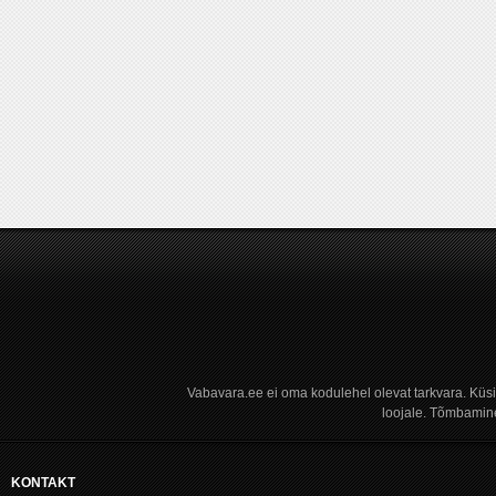
Vabavara.ee ei oma kodulehel olevat tarkvara. Küs
loojale. Tõmbamine
KONTAKT