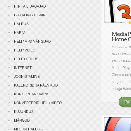
FTP FAILI JAGAJAD
GRAAFIKA / DISAIN
HALDUS
HARIV
Media Pl
Home C
HELI / MP3 MÄNGIJAD
Reviewed in
H
HELI / VIDEO
HELI / VIDE
HELITÖÖTLUS
VIDEO MÄNG
INTERNET
Media Play
Cinema on ää
JOONISTAMINE
kergekaalul
KALENDRID JA PÄEVIKUD
esitaja Wind
KONTORITARKVARA
Ful
KONVERTERID HELI / VIDEO
KUJUNDUS
MÄNGUD
MEEDIA HALDUS