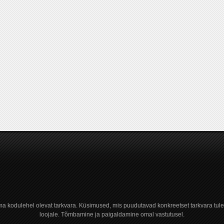
a kodulehel olevat tarkvara. Küsimused, mis puudutavad konkreetset tarkvara tule
loojale. Tõmbamine ja paigaldamine omal vastutusel.