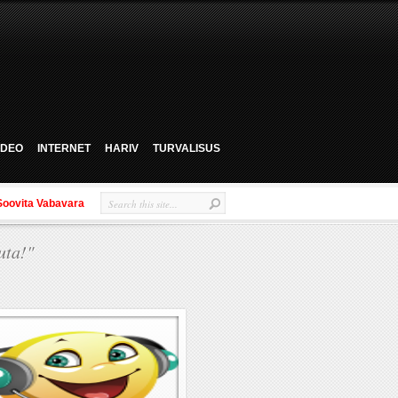
VIDEO
INTERNET
HARIV
TURVALISUS
Soovita Vabavara
uta!"