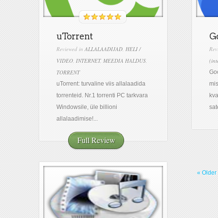
uTorrent
Go
Reviewed in
ALLALAADIJAD
,
HELI /
Rev
VIDEO
,
INTERNET
,
MEEDIA HALDUS
,
(int
TORRENT
Goo
uTorrent: turvaline viis allalaadida
mis
torrenteid. Nr.1 torrenti PC tarkvara
kva
Windowsile, üle billioni
sat
allalaadimise!...
Full Review
« Older