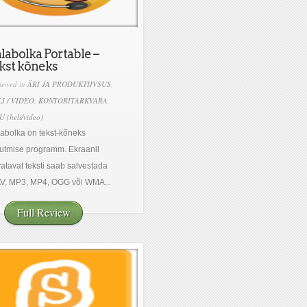
labolka Portable –
kst kõneks
iewed in
ÄRI JA PRODUKTIIVSUS
,
I / VIDEO
,
KONTORITARKVARA
,
 (heli/video)
abolka on tekst-kõneks
utmise programm. Ekraanil
atavat teksti saab salvestada
V, MP3, MP4, OGG või WMA...
Full Review