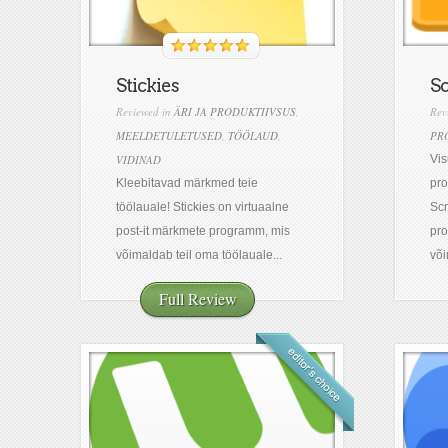
Stickies
Sc
Reviewed in
ÄRI JA PRODUKTIIVSUS
,
Rev
MEELDETULETUSED
,
TÖÖLAUD
,
PR
VIDINAD
Vi
Kleebitavad märkmed teie
pro
töölauale! Stickies on virtuaalne
Scr
post-it märkmete programm, mis
pr
võimaldab teil oma töölauale...
või
Full Review