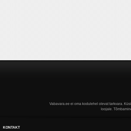
Vabavara.ee ei oma kodulehel olevat tarkvara. Küs
loojale. Tõmbamine
KONTAKT