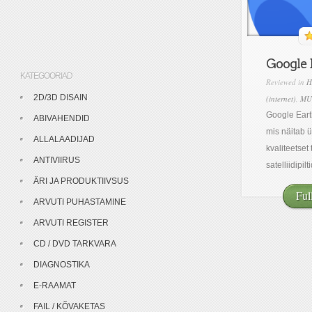
Google 
KATEGOORIAD
Reviewed in
H
2D/3D DISAIN
(internet)
,
MU
Google Earth
ABIVAHENDID
mis näitab ü
ALLALAADIJAD
kvaliteetset
ANTIVIIRUS
satelliidipilt
ÄRI JA PRODUKTIIVSUS
Ful
ARVUTI PUHASTAMINE
ARVUTI REGISTER
CD / DVD TARKVARA
DIAGNOSTIKA
E-RAAMAT
FAIL / KÕVAKETAS