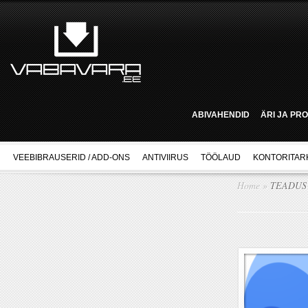
ABIVAHENDID
ÄRI JA PR
VEEBIBRAUSERID / ADD-ONS
ANTIVIIRUS
TÖÖLAUD
KONTORITAR
Home
»
TEADUS