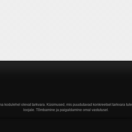
a kodulehel olevat tarkvara. Küsimused, mis puudutavad konkreetset tarkvara tule
loojale. Tõmbamine ja paigaldamine omal vastutusel.