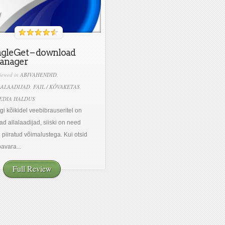
gleGet – download
anager
iewed in
ABIVAHENDID
,
LALAADIJAD
,
FAIL / KÕVAKETAS
,
EDIA HALDUS
gi kõikidel veebibrauseritel on
d allalaadijad, siiski on need
hi piiratud võimalustega. Kui otsid
avara...
Full Review