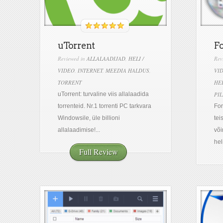
uTorrent
Fo
Reviewed in
ALLALAADIJAD
,
HELI /
Rev
VIDEO
,
INTERNET
,
MEEDIA HALDUS
,
VI
TORRENT
HEL
uTorrent: turvaline viis allalaadida
PI
torrenteid. Nr.1 torrenti PC tarkvara
For
Windowsile, üle billioni
tei
allalaadimise!...
või
hel
Full Review