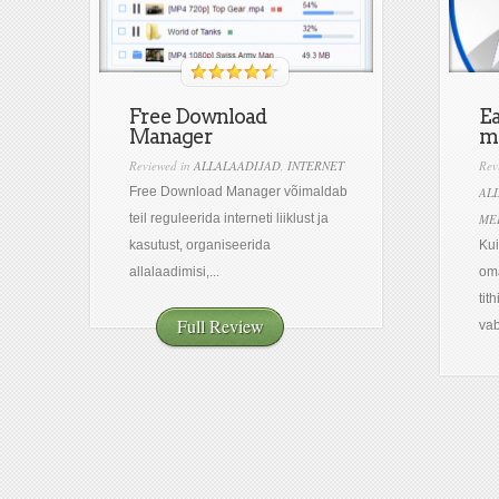
Free Download
Ea
Manager
m
Reviewed in
ALLALAADIJAD
,
INTERNET
Rev
Free Download Manager võimaldab
AL
teil reguleerida interneti liiklust ja
ME
kasutust, organiseerida
Kui
allalaadimisi,...
oma
tit
Full Review
vab