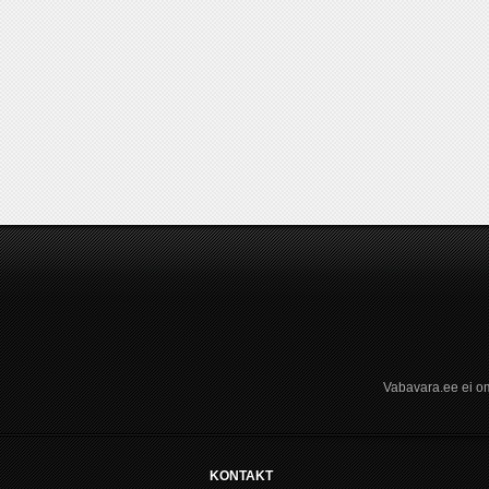
Vabavara.ee ei om
KONTAKT