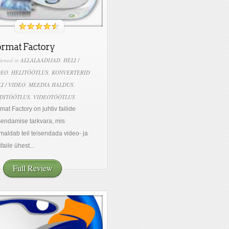
rmat Factory
iewed in
ALLALAADIJAD
,
HELI /
DEO
,
HELITÖÖTLUS
,
KONVERTERID
I / VIDEO
,
MEEDIA HALDUS
,
LDITÖÖTLUS
,
VIDEOTÖÖTLUS
mat Factory on juhtiv failide
sendamise tarkvara, mis
maldab teil teisendada video- ja
ifaile ühest...
Full Review