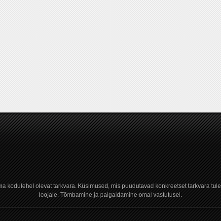
a kodulehel olevat tarkvara. Küsimused, mis puudutavad konkreetset tarkvara tule
loojale. Tõmbamine ja paigaldamine omal vastutusel.