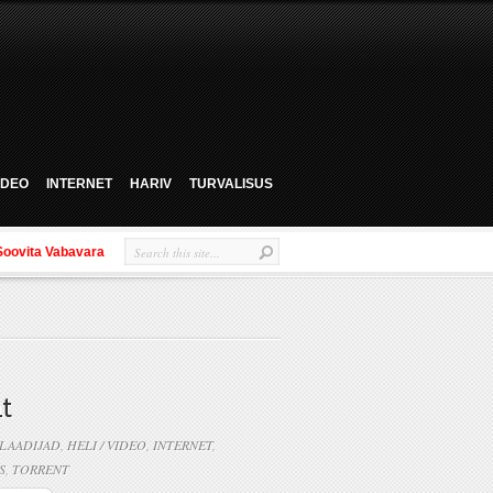
VIDEO
INTERNET
HARIV
TURVALISUS
Soovita Vabavara
t
LAADIJAD
,
HELI / VIDEO
,
INTERNET
,
S
,
TORRENT