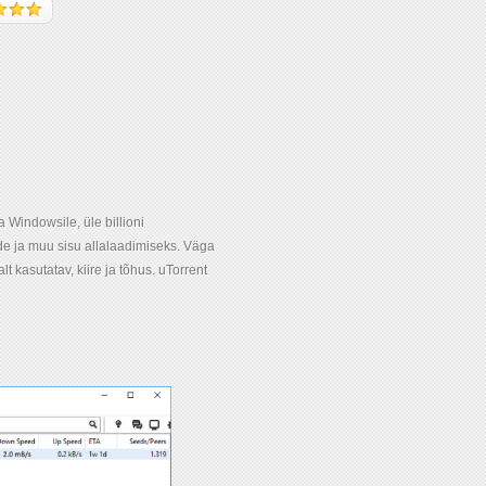
ra Windowsile, üle billioni
ide ja muu sisu allalaadimiseks. Väga
t kasutatav, kiire ja tõhus. uTorrent