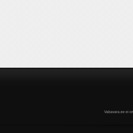
Vabavara.ee ei om