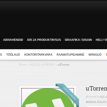
ABIVAHENDID
ÄRI JA PRODUKTIIVSUS
GRAAFIKA / DISAIN
HELI / 
US
TÖÖLAUD
KONTORITARKVARA
RAAMATUPIDAMINE
MÄNGUD
Home
»
ALLALAADIJAD
»
uTorrent
uTorren
Reviewed in
ALLA
MEEDIA HALDU