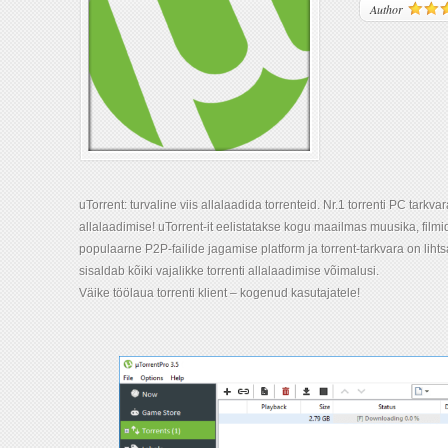
Author
uTorrent: turvaline viis allalaadida torrenteid. Nr.1 torrenti PC tarkva
allalaadimise! uTorrent-it eelistatakse kogu maailmas muusika, film
populaarne P2P-failide jagamise platform ja torrent-tarkvara on lihtsal
sisaldab kõiki vajalikke torrenti allalaadimise võimalusi.
Väike töölaua torrenti klient – kogenud kasutajatele!