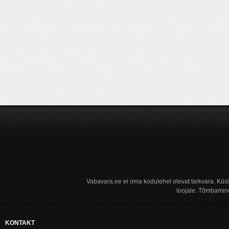
Vabavara.ee ei oma kodulehel olevat tarkvara. Küs
loojale. Tõmbamine
KONTAKT