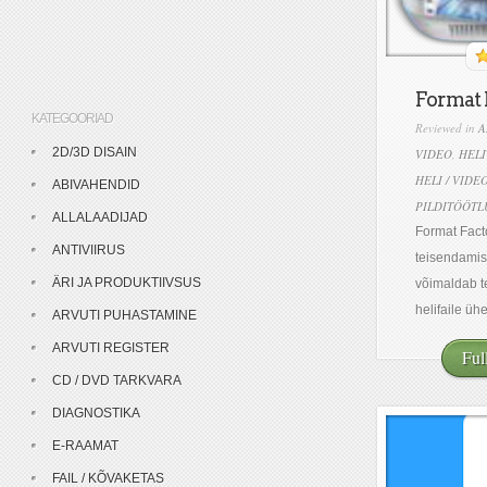
Format 
KATEGOORIAD
Reviewed in
A
2D/3D DISAIN
VIDEO
,
HEL
HELI / VIDE
ABIVAHENDID
PILDITÖÖTL
ALLALAADIJAD
Format Facto
ANTIVIIRUS
teisendamis
ÄRI JA PRODUKTIIVSUS
võimaldab te
helifaile ühe
ARVUTI PUHASTAMINE
ARVUTI REGISTER
Ful
CD / DVD TARKVARA
DIAGNOSTIKA
E-RAAMAT
FAIL / KÕVAKETAS