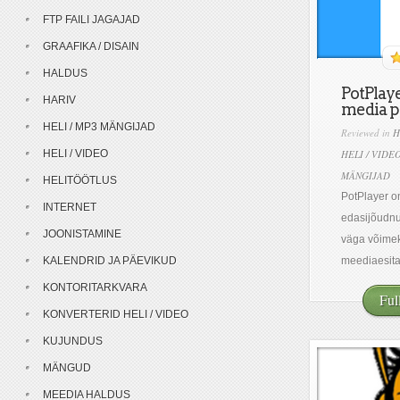
FTP FAILI JAGAJAD
GRAAFIKA / DISAIN
HALDUS
PotPlay
HARIV
media p
HELI / MP3 MÄNGIJAD
Reviewed in
H
HELI / VIDEO
HELI / VIDE
MÄNGIJAD
HELITÖÖTLUS
PotPlayer o
INTERNET
edasijõudnu
JOONISTAMINE
väga võimek
KALENDRID JA PÄEVIKUD
meediaesitaj
KONTORITARKVARA
Ful
KONVERTERID HELI / VIDEO
KUJUNDUS
MÄNGUD
MEEDIA HALDUS