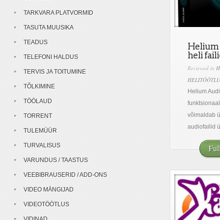
TARKVARA PLATVORMID
TASUTA MUUSIKA
TEADUS
Helium 
heli fai
TELEFONI HALDUS
Reviewed in
H
TERVIS JA TOITUMINE
HELITÖÖTL
TÕLKIMINE
Helium Audi
TÖÖLAUD
funktsionaa
võimaldab 
TORRENT
audiofailid ü
TULEMÜÜR
TURVALISUS
Ful
VARUNDUS / TAASTUS
VEEBIBRAUSERID / ADD-ONS
VIDEO MÄNGIJAD
VIDEOTÖÖTLUS
VIDINAD