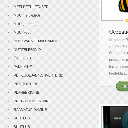
MEELDETULETUSED
MUU (heli/video)
MUU (internet)
Ocenaudi
MUU (kodu)
Reviewed in
H
NUHKVARA EEMALDAMINE
HELITÖÖTL
NUTITELEFONID
Ocenaudio o
ÕPETUSED
programm pa
lihtne ja m
PAKKIMINE
töödelda aud
PDF-LUGEJAD/KONVERTERID
PILDITÖÖTLUS
Ful
PLANEERIMINE
PROGRAMMEERIMINE
RAAMATUPIDAMINE
SUHTLUS
SUHTLUS