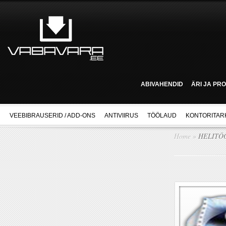
ABIVAHENDID
ÄRI JA PR
VEEBIBRAUSERID / ADD-ONS
ANTIVIIRUS
TÖÖLAUD
KONTORITAR
Home
»
HELITÖ