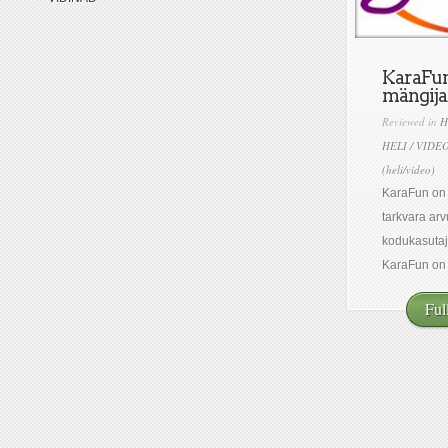
KaraFun
mängija
Reviewed in
H
HELI / VIDE
(heli/video)
KaraFun on
tarkvara arv
kodukasutaj
KaraFun on ü
Ful