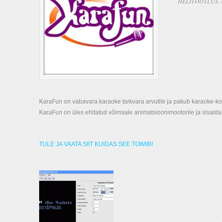
HELITÖÖTLUS
,
KaraFun on vabavara karaoke tarkvara arvutile ja pakub karaoke-ko
KaraFun on üles ehitatud võimsale animatsioonimootorile ja sisaldab 
TULE JA VAATA SIIT KUIDAS SEE TOIMIB!