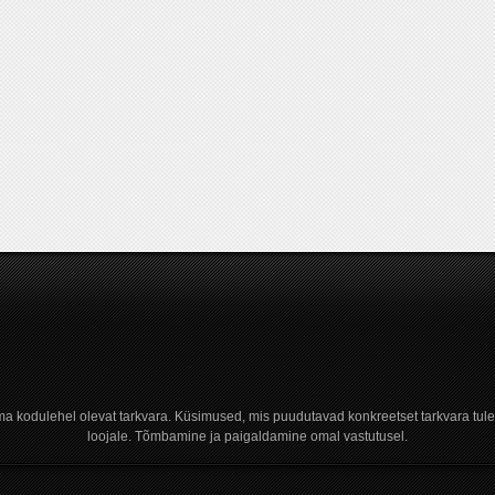
a kodulehel olevat tarkvara. Küsimused, mis puudutavad konkreetset tarkvara tule
loojale. Tõmbamine ja paigaldamine omal vastutusel.