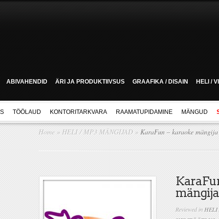
ABIVAHENDID
ÄRI JA PRODUKTIIVSUS
GRAAFIKA / DISAIN
HELI / 
US
TÖÖLAUD
KONTORITARKVARA
RAAMATUPIDAMINE
MÄNGUD
Home
»
HELI / MP3 MÄNGIJAD
»
KaraFun – karaoke mängija
KaraFun
mängija
Reviewed in
HELI