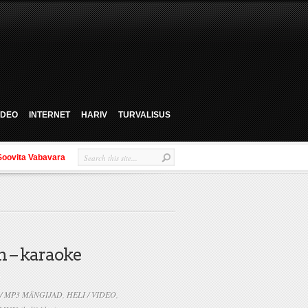
VIDEO
INTERNET
HARIV
TURVALISUS
Soovita Vabavara
 – karaoke
 / MP3 MÄNGIJAD
,
HELI / VIDEO
,