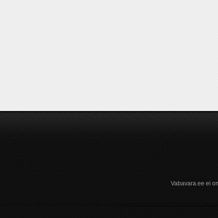
Vabavara.ee ei om