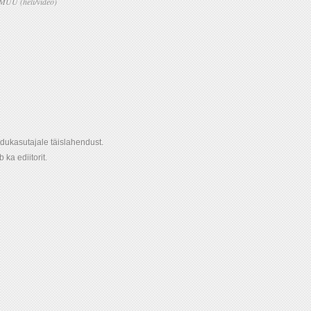
MUU (heli/video)
dukasutajale täislahendust.
ka ediitorit.