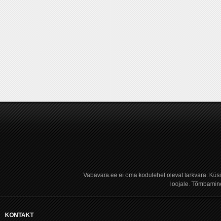
Vabavara.ee ei oma kodulehel olevat tarkvara. Küs
loojale. Tõmbamine
KONTAKT