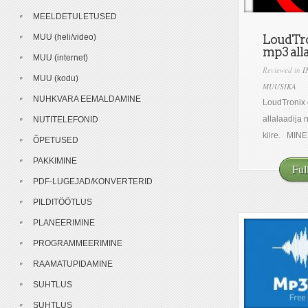
MEELDETULETUSED
MUU (heli/video)
LoudTro
mp3 all
MUU (internet)
Reviewed in
I
MUU (kodu)
MUUSIKA
NUHKVARA EEMALDAMINE
LoudTronix 
allalaadija 
NUTITELEFONID
kiire. MIN
ÕPETUSED
PAKKIMINE
Ful
PDF-LUGEJAD/KONVERTERID
PILDITÖÖTLUS
PLANEERIMINE
PROGRAMMEERIMINE
RAAMATUPIDAMINE
SUHTLUS
SUHTLUS