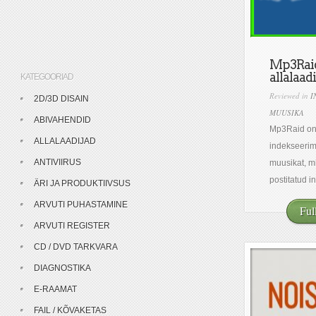
Mp3Raid
allalaa
KATEGOORIAD
Reviewed in
I
2D/3D DISAIN
MUUSIKA
ABIVAHENDID
Mp3Raid o
ALLALAADIJAD
indekseerim
ANTIVIIRUS
muusikat, mi
postitatud in
ÄRI JA PRODUKTIIVSUS
ARVUTI PUHASTAMINE
Ful
ARVUTI REGISTER
CD / DVD TARKVARA
DIAGNOSTIKA
E-RAAMAT
FAIL / KÕVAKETAS