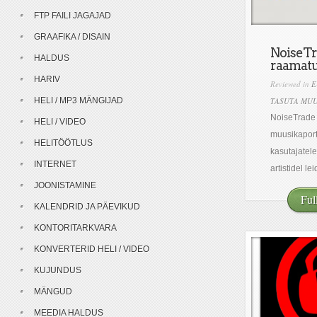
FTP FAILI JAGAJAD
GRAAFIKA / DISAIN
NoiseTr
HALDUS
raamat
HARIV
Reviewed in
E
HELI / MP3 MÄNGIJAD
TASUTA MUU
NoiseTrade 
HELI / VIDEO
muusikaporta
HELITÖÖTLUS
kasutajatel
INTERNET
artistidel le
JOONISTAMINE
Ful
KALENDRID JA PÄEVIKUD
KONTORITARKVARA
KONVERTERID HELI / VIDEO
KUJUNDUS
MÄNGUD
MEEDIA HALDUS