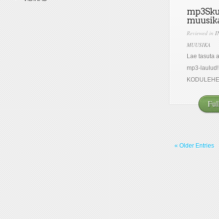
mp3Skul
muusika
Reviewed in
I
MUUSIKA
Lae tasuta 
mp3-laulud
KODULEHEL
Ful
« Older Entries