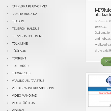
TARKVARA PLATVORMID
MP3Juic
allalaa
TASUTA MUUSIKA
Reviewed in
I
TEADUS
MUUSIKA
TELEFONI HALDUS
Otsi oma le
TERVIS JA TOITUMINE
andmebaasis
TÕLKIMINE
kvaliteediga
ei ole vajalik
TÖÖLAUD
TORRENT
Ful
TULEMÜÜR
TURVALISUS
VARUNDUS / TAASTUS
VEEBIBRAUSERID / ADD-ONS
VIDEO MÄNGIJAD
VIDEOTÖÖTLUS
VIDINAD