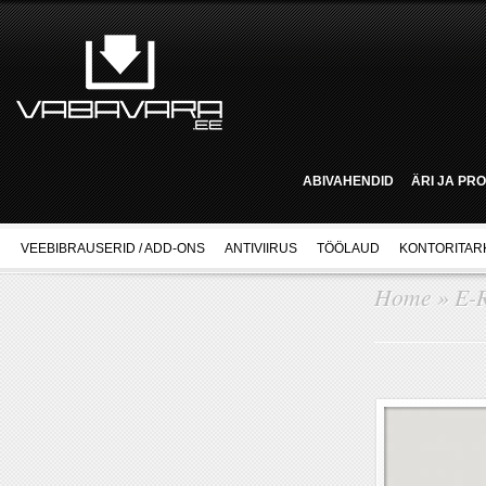
ABIVAHENDID
ÄRI JA PR
VEEBIBRAUSERID / ADD-ONS
ANTIVIIRUS
TÖÖLAUD
KONTORITAR
Home
»
E-