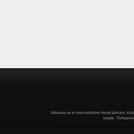
Vabavara.ee ei oma kodulehel olevat tarkvara. Küs
loojale. Tõmbamine