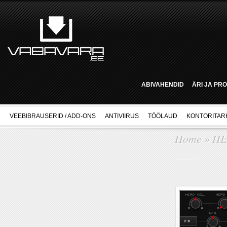
ABIVAHENDID
ÄRI JA PR
VEEBIBRAUSERID / ADD-ONS
ANTIVIIRUS
TÖÖLAUD
KONTORITAR
Home
»
HE