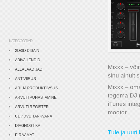
KATEGOORIAD
2D/3D DISAIN
ABIVAHENDID
Mixxx – või
ALLALAADIJAD
sinu ainult 
ANTIVIIRUS
Mixxx – oma
ÄRI JA PRODUKTIIVSUS
tegema DJ m
ARVUTI PUHASTAMINE
iTunes integ
ARVUTI REGISTER
mootor
CD / DVD TARKVARA
DIAGNOSTIKA
Tule ja uuri 
E-RAAMAT