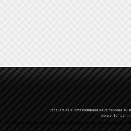
Vabavara.ee ei oma kodulehel olevat tarkvara. Küs
loojale. Tõmbamine