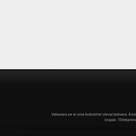
Vabavara.ee ei oma kodulehel olevat tarkvara. Küs
loojale. Tõmbamine