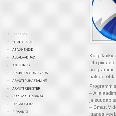
KATEGOORIAD
2D/3D DISAIN
ABIVAHENDID
Kuigi kõikid
ALLALAADIJAD
tithi piirat
ANTIVIIRUS
programmi, s
ÄRI JA PRODUKTIIVSUS
pakub rohke
ARVUTI PUHASTAMINE
Programm s
ARVUTI REGISTER
– Allalaadi
CD / DVD TARKVARA
ja suudab t
DIAGNOSTIKA
– Smart Vid
E-RAAMAT
iganes veeb