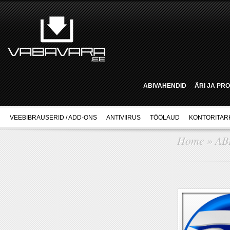
ABIVAHENDID
ÄRI JA PR
VEEBIBRAUSERID / ADD-ONS
ANTIVIIRUS
TÖÖLAUD
KONTORITAR
Home
»
AB