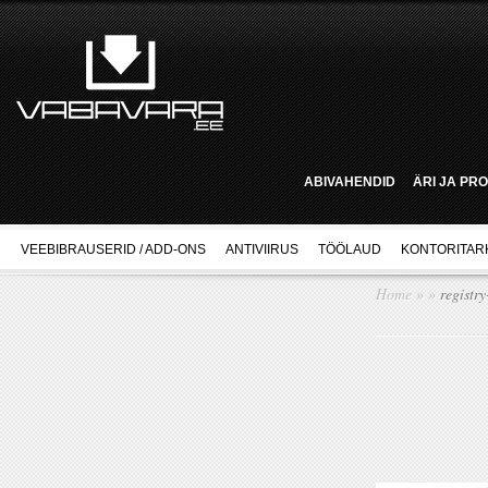
ABIVAHENDID
ÄRI JA PR
VEEBIBRAUSERID / ADD-ONS
ANTIVIIRUS
TÖÖLAUD
KONTORITAR
Home
»
»
registry