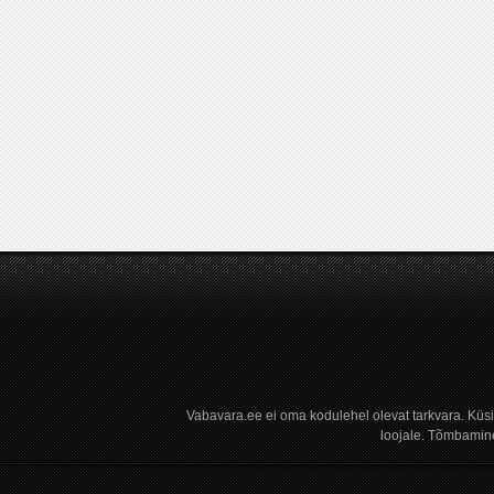
Vabavara.ee ei oma kodulehel olevat tarkvara. Küs
loojale. Tõmbamine