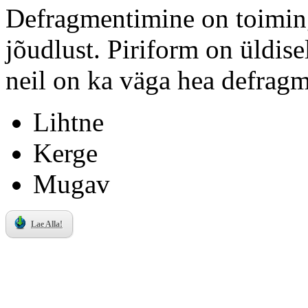
Defragmentimine on toiming
jõudlust. Piriform on üldis
neil on ka väga hea defrag
Lihtne
Kerge
Mugav
Lae Alla!