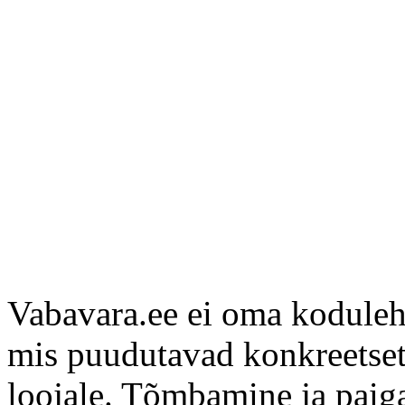
Vabavara.ee ei oma koduleh
mis puudutavad konkreetset 
loojale. Tõmbamine ja paig