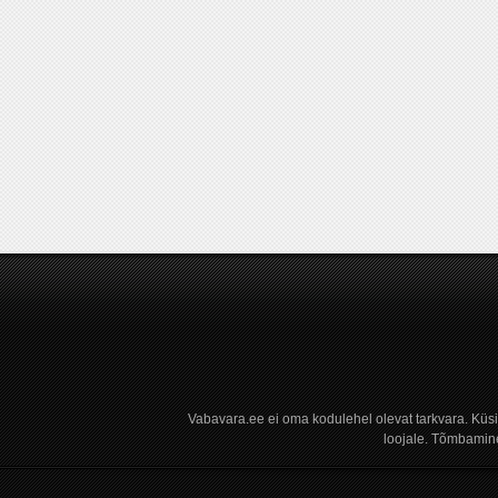
Vabavara.ee ei oma kodulehel olevat tarkvara. Küs
loojale. Tõmbamine