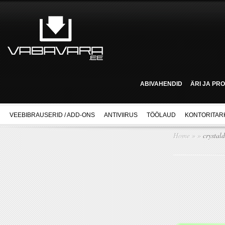
ABIVAHENDID
ÄRI JA PR
VEEBIBRAUSERID / ADD-ONS
ANTIVIIRUS
TÖÖLAUD
KONTORITAR
Home
»
»
crystal