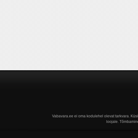
Vabavara.ee ei oma kodulehel olevat tarkvara. Küs
loojale. Tõmbamine