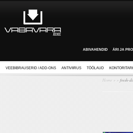
ABIVAHENDID
ÄRI JA PR
VEEBIBRAUSERID / ADD-ONS
ANTIVIIRUS
TÖÖLAUD
KONTORITAR
Home
»
»
fresh-d