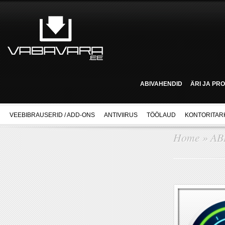
ABIVAHENDID
ÄRI JA PR
VEEBIBRAUSERID / ADD-ONS
ANTIVIIRUS
TÖÖLAUD
KONTORITAR
Home
»
AB