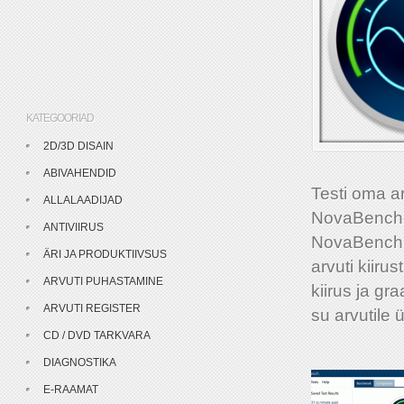
KATEGOORIAD
2D/3D DISAIN
ABIVAHENDID
Testi oma ar
ALLALAADIJAD
NovaBench-i
ANTIVIIRUS
NovaBench on
ÄRI JA PRODUKTIIVSUS
arvuti kiiru
ARVUTI PUHASTAMINE
kiirus ja gr
ARVUTI REGISTER
su arvutile 
CD / DVD TARKVARA
DIAGNOSTIKA
E-RAAMAT