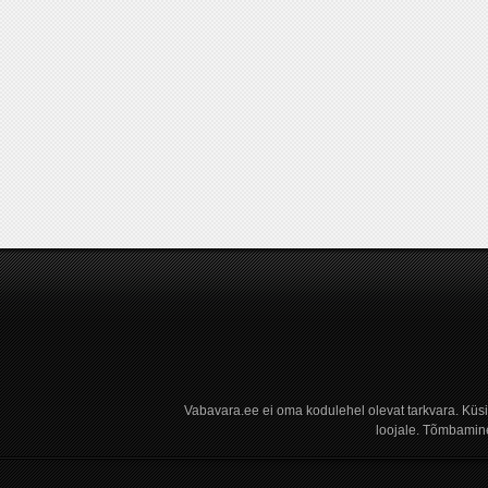
Vabavara.ee ei oma kodulehel olevat tarkvara. Küs
loojale. Tõmbamine