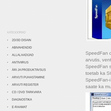
KATEGOORIAD
2D/3D DISAIN
ABIVAHENDID
SpeedFan on
ALLALAADIJAD
arvutis, vent
ANTIVIIRUS
SpeedFan su
ÄRI JA PRODUKTIIVSUS
toetab ka S
ARVUTI PUHASTAMINE
SpeedFan-i 
ARVUTI REGISTER
saate ka muu
CD / DVD TARKVARA
DIAGNOSTIKA
E-RAAMAT