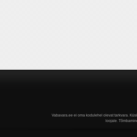
Vabavara.ee ei oma kodulehel olevat tarkvara. Küs
loojale. Tõmbamine