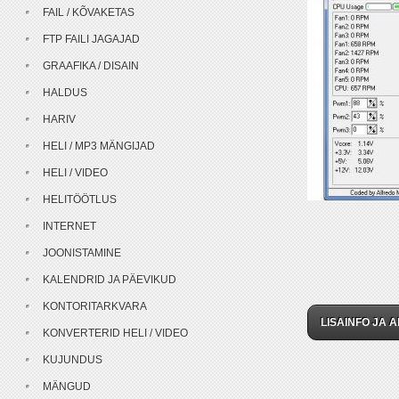
FAIL / KÕVAKETAS
FTP FAILI JAGAJAD
GRAAFIKA / DISAIN
HALDUS
HARIV
HELI / MP3 MÄNGIJAD
HELI / VIDEO
HELITÖÖTLUS
INTERNET
JOONISTAMINE
KALENDRID JA PÄEVIKUD
KONTORITARKVARA
LISAINFO JA A
KONVERTERID HELI / VIDEO
KUJUNDUS
MÄNGUD