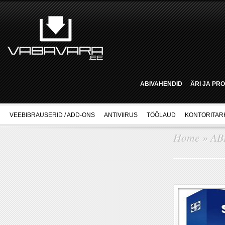
ABIVAHENDID
ÄRI JA PR
VEEBIBRAUSERID / ADD-ONS
ANTIVIIRUS
TÖÖLAUD
KONTORITAR
Home
»
AB