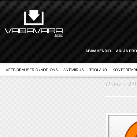
ABIVAHENDID
ÄRI JA PR
VEEBIBRAUSERID / ADD-ONS
ANTIVIIRUS
TÖÖLAUD
KONTORITAR
Home
»
AB