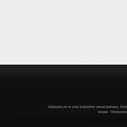
Vabavara.ee ei oma kodulehel olevat tarkvara. Küs
loojale. Tõmbamine