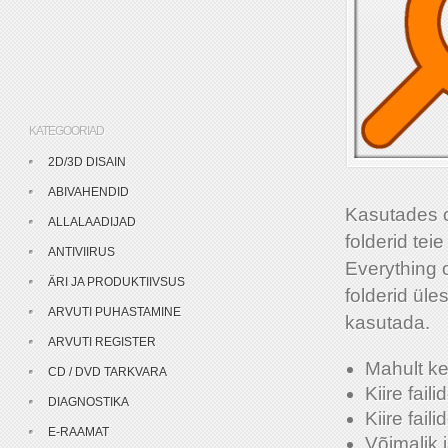
KATEGOORIAD
2D/3D DISAIN
ABIVAHENDID
Kasutades om
ALLALAADIJAD
folderid tei
ANTIVIIRUS
Everything o
ÄRI JA PRODUKTIIVSUS
folderid üle
ARVUTI PUHASTAMINE
kasutada.
ARVUTI REGISTER
Mahult k
CD / DVD TARKVARA
Kiire fail
DIAGNOSTIKA
Kiire faili
E-RAAMAT
Võimalik 