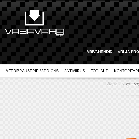
ABIVAHENDID
ÄRI JA PR
VEEBIBRAUSERID / ADD-ONS
ANTIVIIRUS
TÖÖLAUD
KONTORITAR
Home
»
»
sysinter