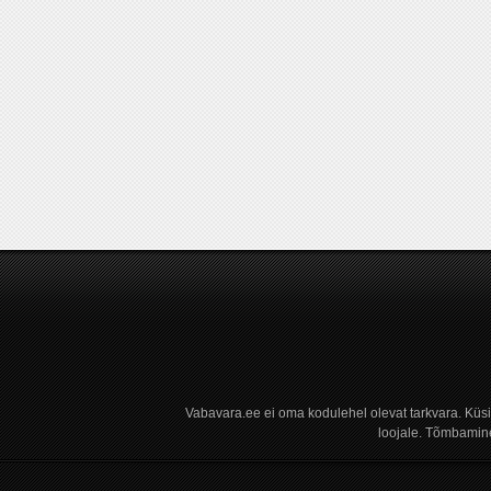
Vabavara.ee ei oma kodulehel olevat tarkvara. Küs
loojale. Tõmbamine