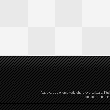
Vabavara.ee ei oma kodulehel olevat tarkvara. Küs
loojale. Tõmbamine