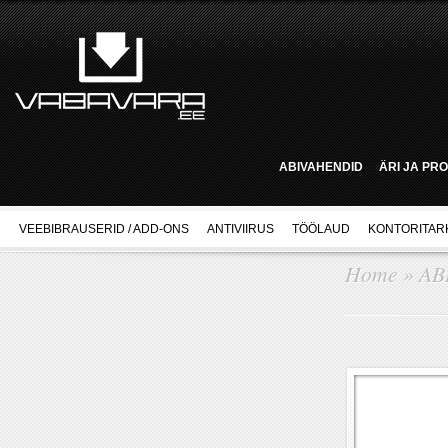
ABIVAHENDID
ÄRI JA PR
VEEBIBRAUSERID / ADD-ONS
ANTIVIIRUS
TÖÖLAUD
KONTORITAR
Home
»
AB