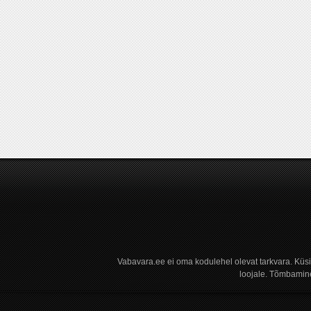
Vabavara.ee ei oma kodulehel olevat tarkvara. Küs
loojale. Tõmbamine