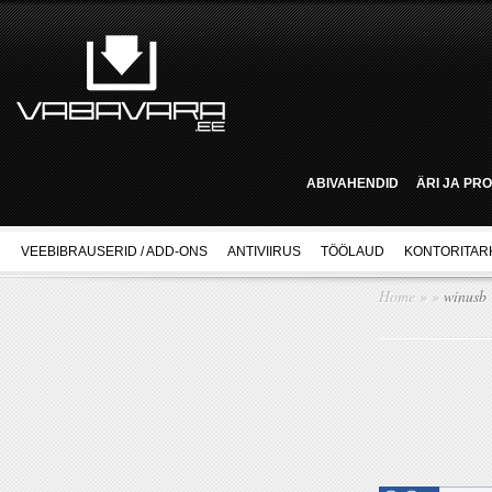
ABIVAHENDID
ÄRI JA PR
VEEBIBRAUSERID / ADD-ONS
ANTIVIIRUS
TÖÖLAUD
KONTORITAR
Home
»
»
winusb