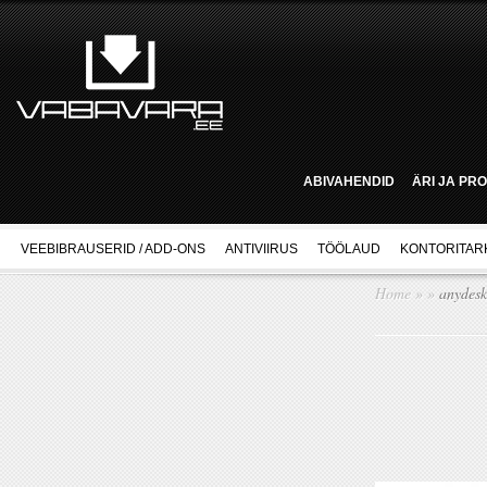
ABIVAHENDID
ÄRI JA PR
VEEBIBRAUSERID / ADD-ONS
ANTIVIIRUS
TÖÖLAUD
KONTORITAR
Home
»
»
anydesk