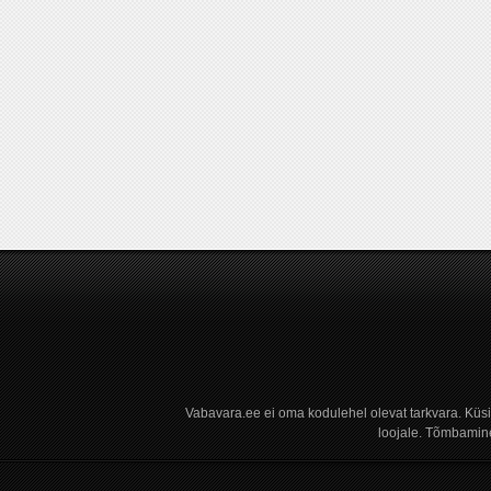
Vabavara.ee ei oma kodulehel olevat tarkvara. Küs
loojale. Tõmbamine