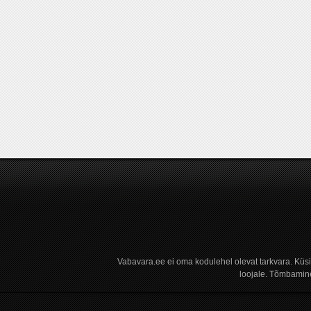
Vabavara.ee ei oma kodulehel olevat tarkvara. Küs
loojale. Tõmbamine