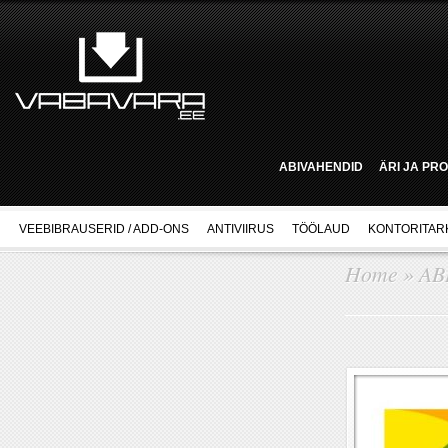
ABIVAHENDID
ÄRI JA PR
VEEBIBRAUSERID / ADD-ONS
ANTIVIIRUS
TÖÖLAUD
KONTORITAR
Home
»
AB