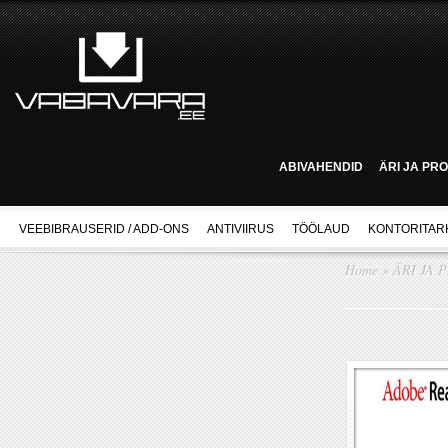
ABIVAHENDID
ÄRI JA PR
VEEBIBRAUSERID / ADD-ONS
ANTIVIIRUS
TÖÖLAUD
KONTORITAR
Home
»
ÄRI JA 