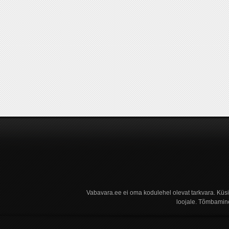
Vabavara.ee ei oma kodulehel olevat tarkvara. Küs
loojale. Tõmbamine