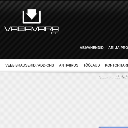
ABIVAHENDID
ÄRI JA PR
VEEBIBRAUSERID / ADD-ONS
ANTIVIIRUS
TÖÖLAUD
KONTORITAR
Home
»
»
idailydi