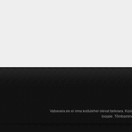
Vabavara.ee ei oma kodulehel olevat tarkvara. Küs
loojale. Tõmbamine