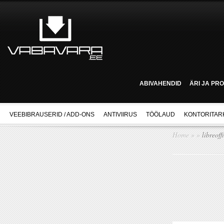
ABIVAHENDID
ÄRI JA PR
VEEBIBRAUSERID / ADD-ONS
ANTIVIIRUS
TÖÖLAUD
KONTORITAR
Home
»
»
libreoff