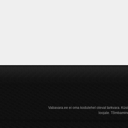
Vabavara.ee ei oma kodulehel olevat tarkvara. Küs
loojale. Tõmbamine