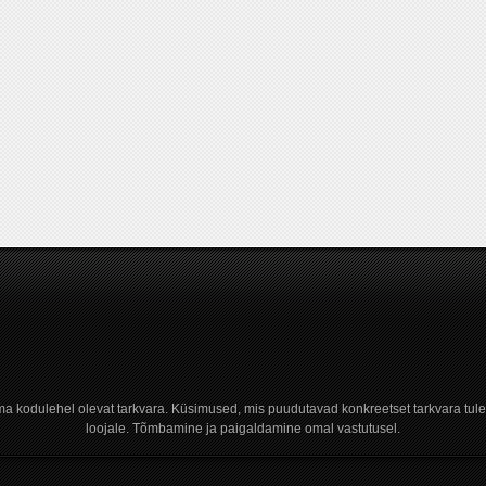
a kodulehel olevat tarkvara. Küsimused, mis puudutavad konkreetset tarkvara tule
loojale. Tõmbamine ja paigaldamine omal vastutusel.