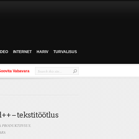
VIDEO
INTERNET
HARIV
TURVALISUS
Soovita Vabavara
+ – tekstitöötlus
JA PRODUKTIIVSUS
,
ARA