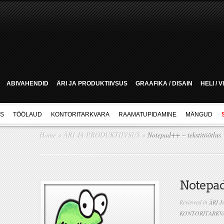
ABIVAHENDID
ÄRI JA PRODUKTIIVSUS
GRAAFIKA / DISAIN
HELI / 
US
TÖÖLAUD
KONTORITARKVARA
RAAMATUPIDAMINE
MÄNGUD
Home
»
ÄRI JA PRODUKTIIVSUS
»
Notepad++ – tekstitöötlus
Notepad+
Reviewed in
ÄRI 
KONTORITARKV