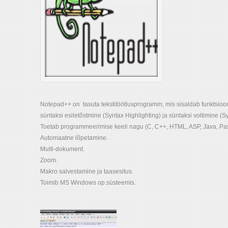
Notepad++ on tasuta tekstitöötlusprogramm, mis sisaldab funktsioo
süntaksi esiletõstmine (Syntax Highlighting) ja süntaksi voltimine (S
Toetab programmeerimise keeli nagu (C, C++, HTML, ASP, Java, Pasca
Automaatne lõpetamine.
Multi-dokument.
Zoom.
Makro salvestamine ja taasesitus.
Toimib MS Windows op.süsteemis.