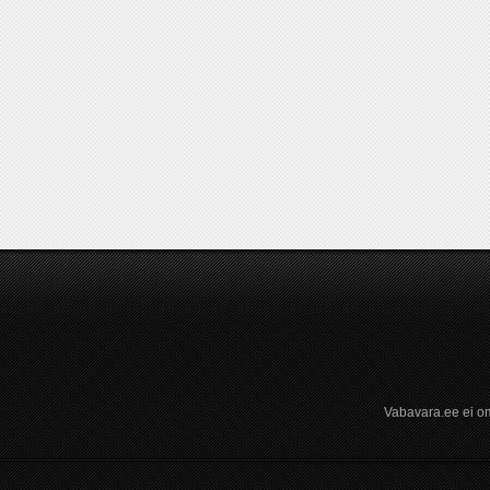
Vabavara.ee ei om