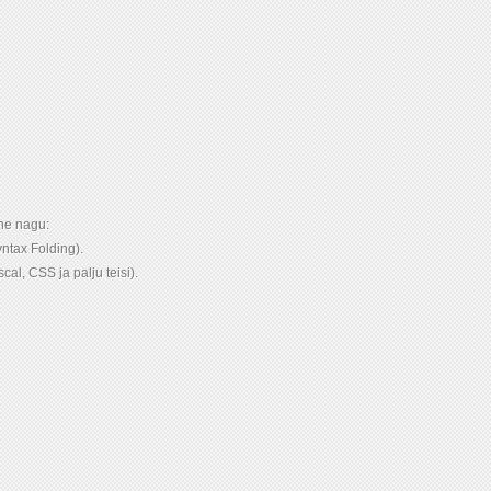
ne nagu:
yntax Folding).
l, CSS ja palju teisi).