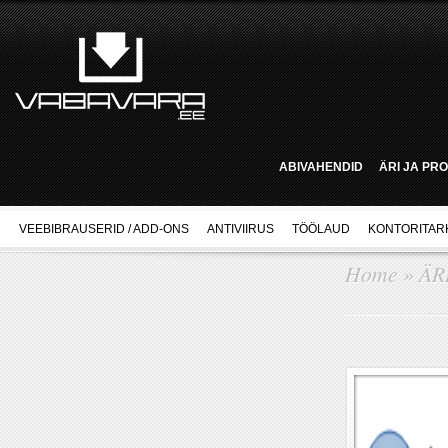
ABIVAHENDID
ÄRI JA PR
VEEBIBRAUSERID / ADD-ONS
ANTIVIIRUS
TÖÖLAUD
KONTORITAR
Home
»
ÄR