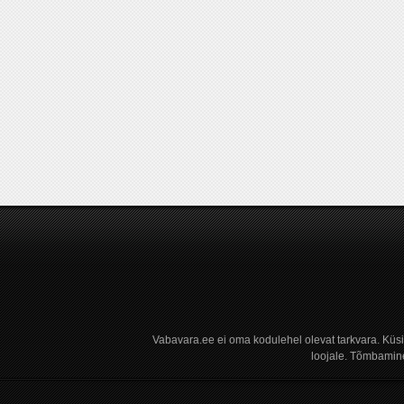
Vabavara.ee ei oma kodulehel olevat tarkvara. Küs
loojale. Tõmbamine