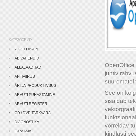
KATEGOORIAD
2D/3D DISAIN
ABIVAHENDID
OpenOffice 
ALLALAADIJAD
juhtiv rahvu
ANTIVIIRUS
suurematel 
ÄRI JA PRODUKTIIVSUS
See on kõig
ARVUTI PUHASTAMINE
sisaldab tek
ARVUTI REGISTER
vektorgraaf
CD / DVD TARKVARA
funktsionaa
DIAGNOSTIKA
võrreldav tu
E-RAAMAT
kindlasti pe