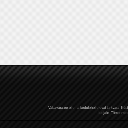
Vabavara.ee ei oma kodulehel olevat tarkvara. Küs
loojale. Tõmbamine