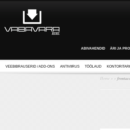
ABIVAHENDID
ÄRI JA PR
VEEBIBRAUSERID / ADD-ONS
ANTIVIIRUS
TÖÖLAUD
KONTORITAR
Home
»
»
frontac