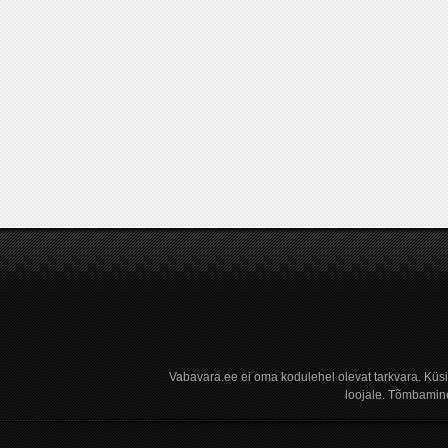
Vabavara.ee ei oma kodulehel olevat tarkvara. Küs
loojale. Tõmbamine