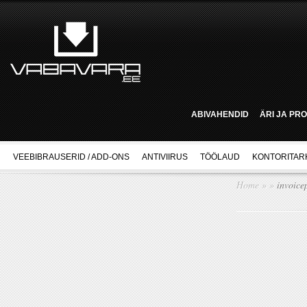
ABIVAHENDID
ÄRI JA PR
VEEBIBRAUSERID / ADD-ONS
ANTIVIIRUS
TÖÖLAUD
KONTORITAR
Home
»
»
invoice