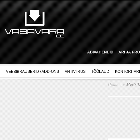
ABIVAHENDID
ÄRI JA PR
VEEBIBRAUSERID / ADD-ONS
ANTIVIIRUS
TÖÖLAUD
KONTORITAR
Home
»
»
Merit-T