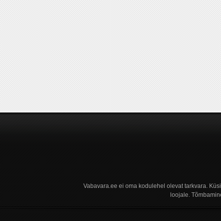
Vabavara.ee ei oma kodulehel olevat tarkvara. Küs
loojale. Tõmbamine