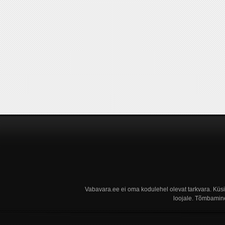
Vabavara.ee ei oma kodulehel olevat tarkvara. Küs
loojale. Tõmbamine