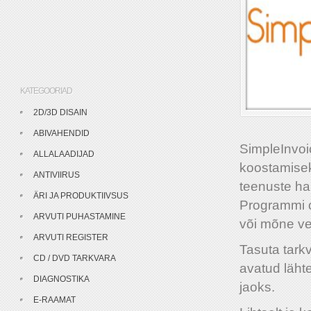
KATEGOORIAD
2D/3D DISAIN
ABIVAHENDID
SimpleInvoi
ALLALAADIJAD
koostamiseks
ANTIVIIRUS
teenuste ha
ÄRI JA PRODUKTIIVSUS
Programmi o
ARVUTI PUHASTAMINE
või mõne ve
ARVUTI REGISTER
Tasuta tark
CD / DVD TARKVARA
avatud läht
DIAGNOSTIKA
jaoks.
E-RAAMAT