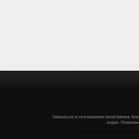
Vabavara.ee ei oma kodulehel olevat tarkvara. Küs
loojale. Tõmbamine