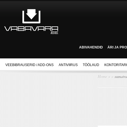
ABIVAHENDID
ÄRI JA PR
VEEBIBRAUSERID / ADD-ONS
ANTIVIIRUS
TÖÖLAUD
KONTORITAR
Home
»
»
sumatra