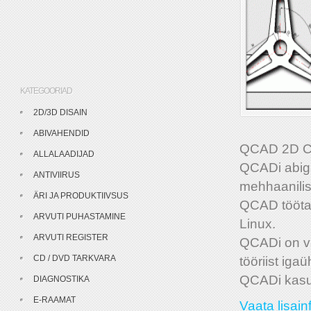
KATEGOORIAD
2D/3D DISAIN
ABIVAHENDID
QCAD 2D CA
ALLALAADIJAD
QCADi abiga 
ANTIVIIRUS
mehhaanilis
ÄRI JA PRODUKTIIVSUS
QCAD tööta
ARVUTI PUHASTAMINE
Linux.
ARVUTI REGISTER
QCADi on v
CD / DVD TARKVARA
tööriist igaü
QCADi kasu
DIAGNOSTIKA
E-RAAMAT
Vaata lisainfo