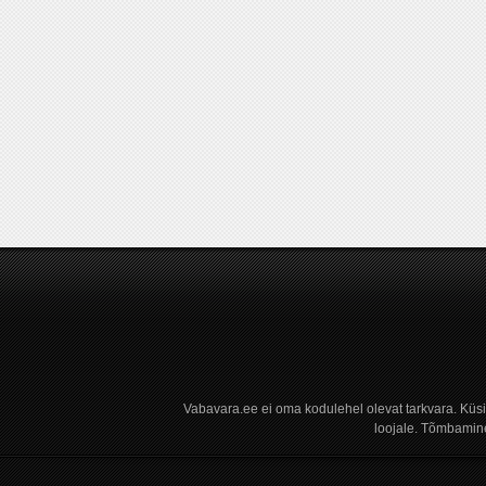
Vabavara.ee ei oma kodulehel olevat tarkvara. Küs
loojale. Tõmbamine