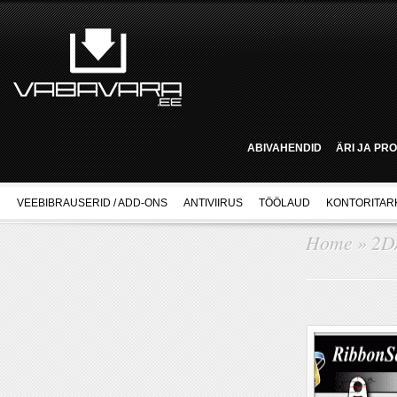
ABIVAHENDID
ÄRI JA PR
VEEBIBRAUSERID / ADD-ONS
ANTIVIIRUS
TÖÖLAUD
KONTORITAR
Home
»
2D