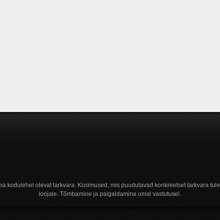
a kodulehel olevat tarkvara. Küsimused, mis puudutavad konkreetset tarkvara tule
loojale. Tõmbamine ja paigaldamine omal vastutusel.