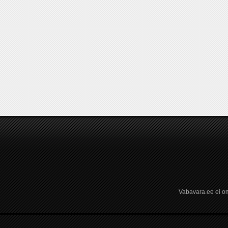
Vabavara.ee ei om