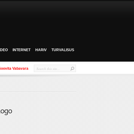
VIDEO
INTERNET
HARIV
TURVALISUS
Soovita Vabavara
logo