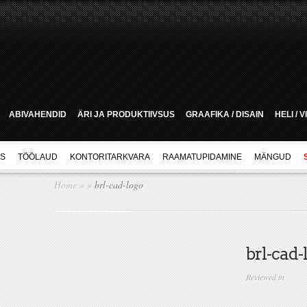
ABIVAHENDID
ÄRI JA PRODUKTIIVSUS
GRAAFIKA / DISAIN
HELI / 
US
TÖÖLAUD
KONTORITARKVARA
RAAMATUPIDAMINE
MÄNGUD
Home
»
»
brl-cad-logo
brl-cad-
Reviewed in