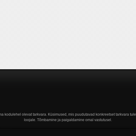
a kodulehel olevat tarkvara. Küsimused, mis puudutavad konkreetset tarkvara tule
loojale. Tõmbamine ja paigaldamine omal vastutusel.