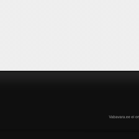
Vabavara.ee ei om