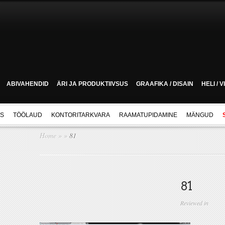
ABIVAHENDID
ÄRI JA PRODUKTIIVSUS
GRAAFIKA / DISAIN
HELI / 
US
TÖÖLAUD
KONTORITARKVARA
RAAMATUPIDAMINE
MÄNGUD
Home
»
»
81
81
Reviewed in