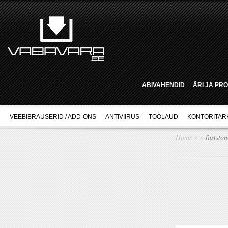
ABIVAHENDID
ÄRI JA PR
VEEBIBRAUSERID / ADD-ONS
ANTIVIIRUS
TÖÖLAUD
KONTORITAR
Home
»
»
fastston