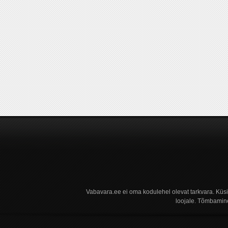
Vabavara.ee ei oma kodulehel olevat tarkvara. Küs
loojale. Tõmbamine