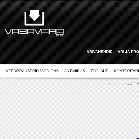
ABIVAHENDID
ÄRI JA PR
VEEBIBRAUSERID / ADD-ONS
ANTIVIIRUS
TÖÖLAUD
KONTORITAR
Home
»
»
Alkoho