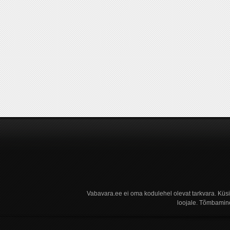
Vabavara.ee ei oma kodulehel olevat tarkvara. Küs
loojale. Tõmbamine