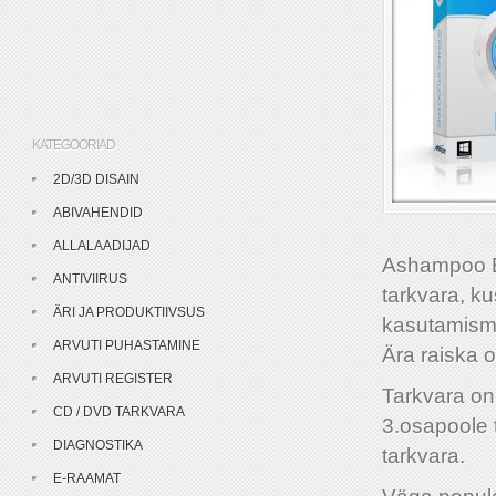
KATEGOORIAD
2D/3D DISAIN
ABIVAHENDID
ALLALAADIJAD
Ashampoo B
ANTIVIIRUS
tarkvara, k
ÄRI JA PRODUKTIIVSUS
kasutamismu
ARVUTI PUHASTAMINE
Ära raiska 
ARVUTI REGISTER
Tarkvara on
CD / DVD TARKVARA
3.osapoole 
DIAGNOSTIKA
tarkvara.
E-RAAMAT