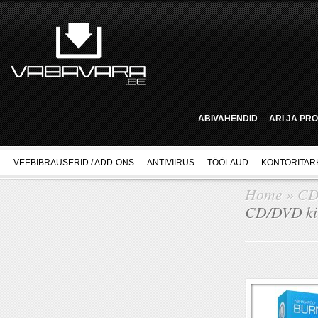
ABIVAHENDID
ÄRI JA PR
VEEBIBRAUSERID / ADD-ONS
ANTIVIIRUS
TÖÖLAUD
KONTORITAR
Home
»
CD
CD/DVD kir