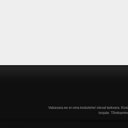
Vabavara.ee ei oma kodulehel olevat tarkvara. Küs
loojale. Tõmbamine