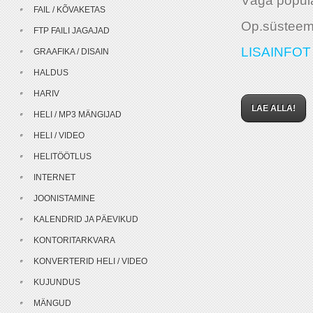
Väga popula
FAIL / KÕVAKETAS
Op.süsteemi
FTP FAILI JAGAJAD
LISAINFOT 
GRAAFIKA / DISAIN
HALDUS
HARIV
LAE ALLA!
HELI / MP3 MÄNGIJAD
HELI / VIDEO
HELITÖÖTLUS
INTERNET
JOONISTAMINE
KALENDRID JA PÄEVIKUD
KONTORITARKVARA
KONVERTERID HELI / VIDEO
KUJUNDUS
MÄNGUD