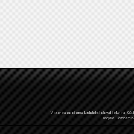
Vabavara.ee ei oma kodulehel olevat tarkvara. Küs
loojale. Tõmbamine