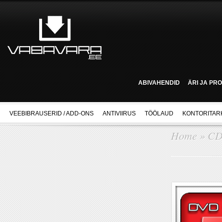
ABIVAHENDID
ÄRI JA PR
VEEBIBRAUSERID / ADD-ONS
ANTIVIIRUS
TÖÖLAUD
KONTORITAR
Home
»
CD