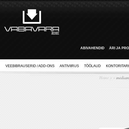
ABIVAHENDID
ÄRI JA PR
VEEBIBRAUSERID / ADD-ONS
ANTIVIIRUS
TÖÖLAUD
KONTORITAR
Home
»
»
mediam