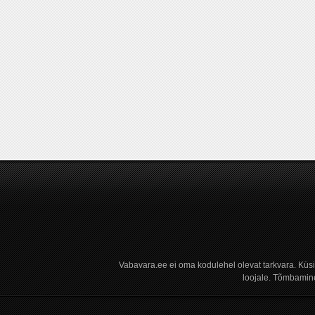
Vabavara.ee ei oma kodulehel olevat tarkvara. Küs
loojale. Tõmbamine