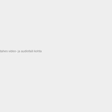
hes video- ja audiofaili kohta