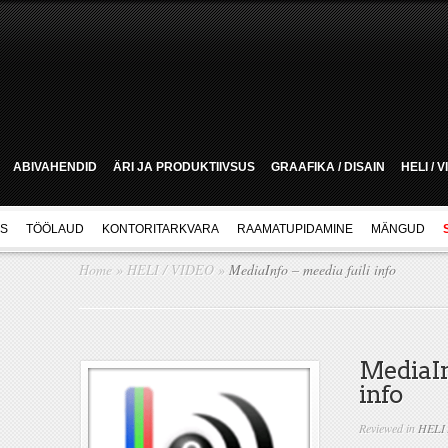
ABIVAHENDID
ÄRI JA PRODUKTIIVSUS
GRAAFIKA / DISAIN
HELI / 
US
TÖÖLAUD
KONTORITARKVARA
RAAMATUPIDAMINE
MÄNGUD
Home
»
HELI / VIDEO
»
MediaInfo – meedia faili info
MediaInf
info
Reviewed in
HELI 