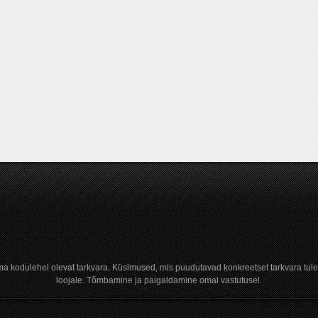
a kodulehel olevat tarkvara. Küsimused, mis puudutavad konkreetset tarkvara tule
loojale. Tõmbamine ja paigaldamine omal vastutusel.