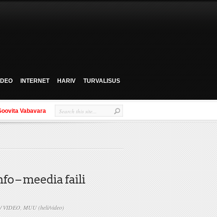
VIDEO
INTERNET
HARIV
TURVALISUS
Soovita Vabavara
o – meedia faili
/ VIDEO
,
MUU (heli/video)