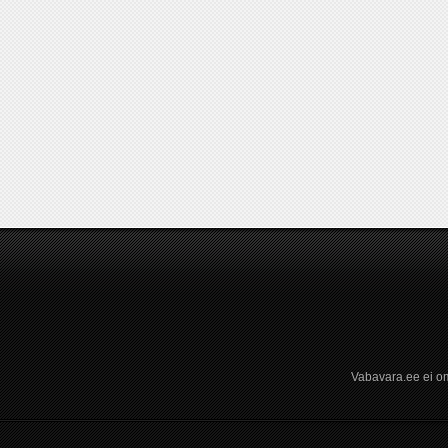
Vabavara.ee ei om