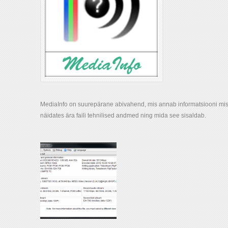
MediaInfo on suurepärane abivahend, mis annab informatsiooni mista
näidates ära faili tehnilised andmed ning mida see sisaldab.