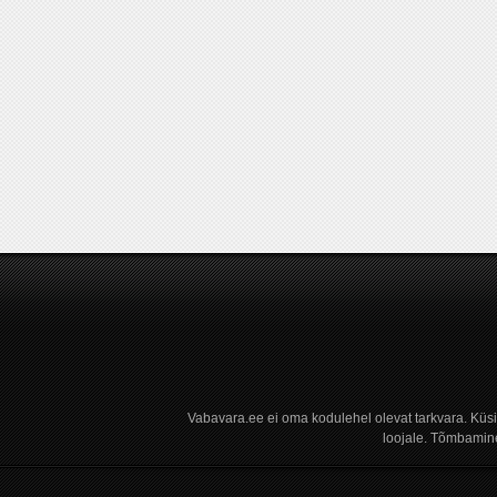
Vabavara.ee ei oma kodulehel olevat tarkvara. Küs
loojale. Tõmbamine