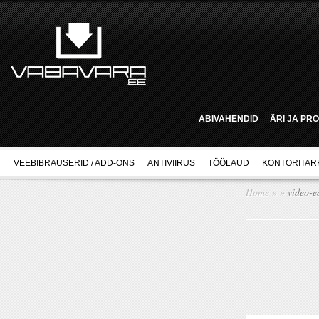
ABIVAHENDID
ÄRI JA PR
VEEBIBRAUSERID / ADD-ONS
ANTIVIIRUS
TÖÖLAUD
KONTORITAR
Home
»
»
video-ed