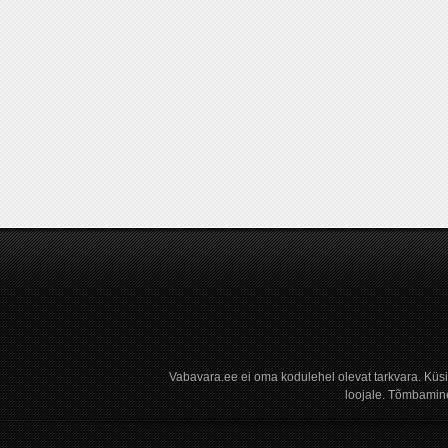
Vabavara.ee ei oma kodulehel olevat tarkvara. Küs
loojale. Tõmbamine