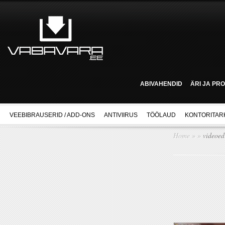
ABIVAHENDID
ÄRI JA PR
VEEBIBRAUSERID / ADD-ONS
ANTIVIIRUS
TÖÖLAUD
KONTORITAR
Home
»
»
videoed