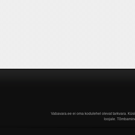
Vabavara.ee ei oma kodulehel olevat tarkvara. Küs
loojale. Tõmbamine