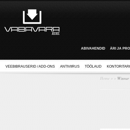
ABIVAHENDID
ÄRI JA PR
VEEBIBRAUSERID / ADD-ONS
ANTIVIIRUS
TÖÖLAUD
KONTORITAR
Home
»
»
Winrar