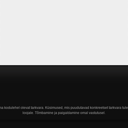
a kodulehel olevat tarkvara. Küsimused, mis puudutavad konkreetset tarkvara tule
loojale. Tõmbamine ja paigaldamine omal vastutusel.