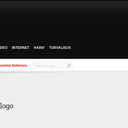
VIDEO
INTERNET
HARIV
TURVALISUS
Soovita Vabavara
logo