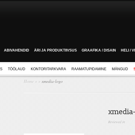
ABIVAHENDID
ÄRI JA PRODUKTIIVSUS
GRAAFIKA / DISAIN
HELI / 
US
TÖÖLAUD
KONTORITARKVARA
RAAMATUPIDAMINE
MÄNGUD
Home
»
»
xmedia-logo
xmedia-
Reviewed in