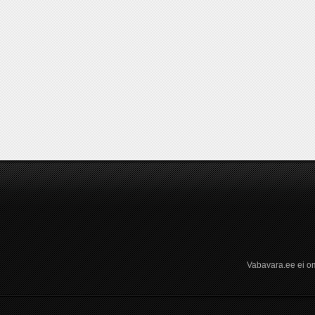
Vabavara.ee ei om